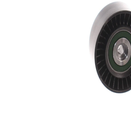
mm
28,2
Ancho
mm