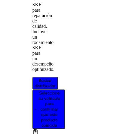
SKF
para
reparación
de
calidad.
Incluye
un
rodamiento
SKF
para
un
desempeño
optimizado.
Buscar
distribuidor
Seleccione
su vehículo
para
confirmar
que este
producto
coincide