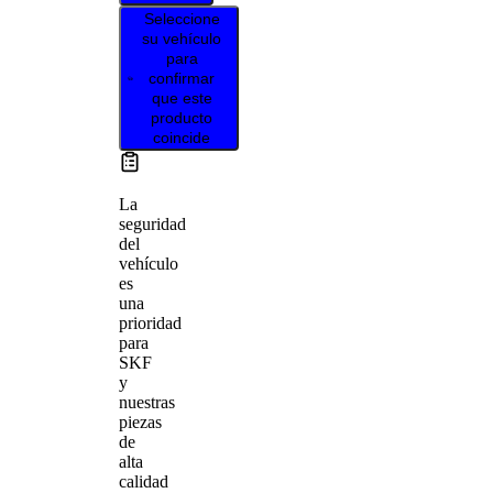
Seleccione
su vehículo
para
confirmar
que este
producto
coincide
La
seguridad
del
vehículo
es
una
prioridad
para
SKF
y
nuestras
piezas
de
alta
calidad