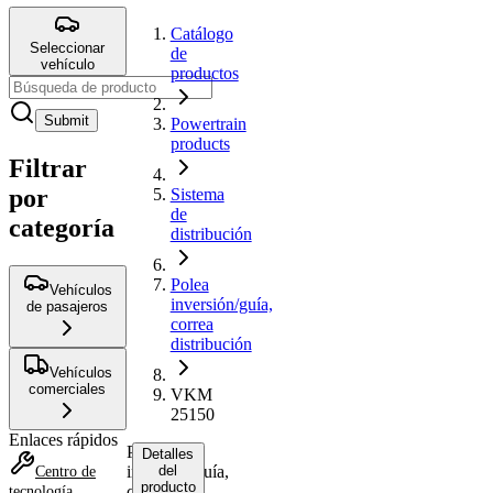
Catálogo
Seleccionar
de
vehículo
productos
Submit
Powertrain
products
Filtrar
por
Sistema
de
categoría
distribución
Polea
Vehículos
inversión/guía,
de pasajeros
correa
distribución
Vehículos
comerciales
VKM
25150
Enlaces rápidos
Polea
Detalles
inversión/guía,
del
Centro de
producto
correa
tecnología