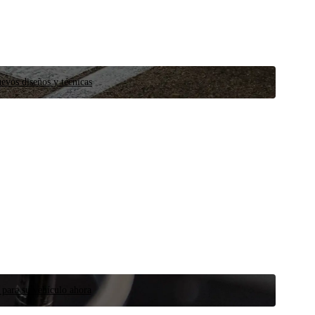
evos diseños y técnicas
 para su vehículo ahora