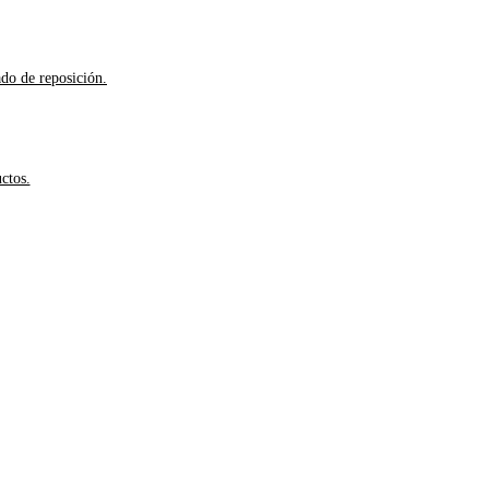
ado de reposición.
ctos.