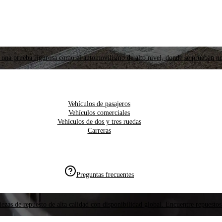
 una prueba rigurosa como el automovilismo de alto nivel, donde se prueban nu
Vehículos de pasajeros
Vehículos comerciales
Vehículos de dos y tres ruedas
Carreras
Preguntas frecuentes
ezas de repuesto de alta calidad con disponibilidad global. Encuentre repuestos