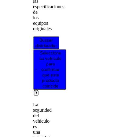
las
especificaciones
de
los
equipos
originales.
Buscar
distribuidor
Seleccione
su vehículo
para
confirmar
que este
producto
coincide
La
seguridad
del
vehículo
es
una