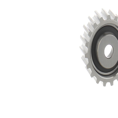
Número de
19
dientes
56,2
Diámetro
mm
19
Ancho
mm