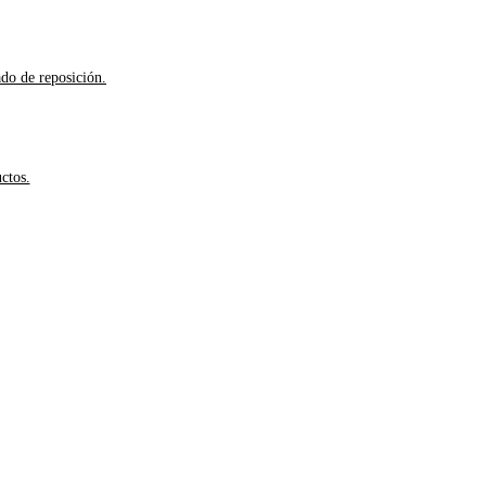
ado de reposición.
ctos.