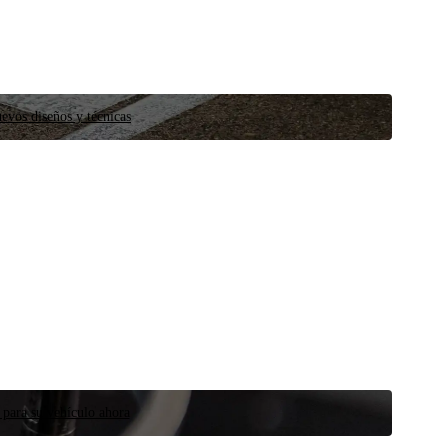
evos diseños y técnicas
 para su vehículo ahora