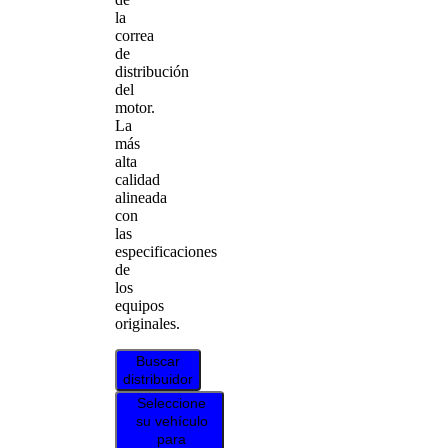
la
correa
de
distribución
del
motor.
La
más
alta
calidad
alineada
con
las
especificaciones
de
los
equipos
originales.
Buscar
distribuidor
Seleccione
su vehículo
para