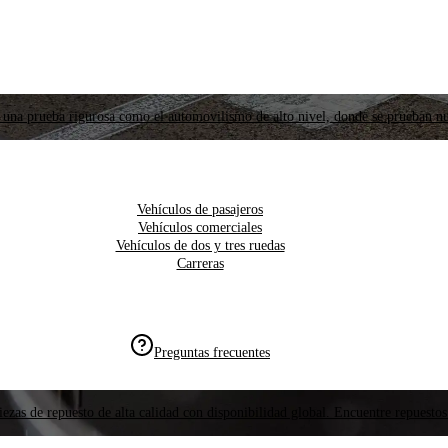
 una prueba rigurosa como el automovilismo de alto nivel, donde se prueban nu
Vehículos de pasajeros
Vehículos comerciales
Vehículos de dos y tres ruedas
Carreras
Preguntas frecuentes
ezas de repuesto de alta calidad con disponibilidad global. Encuentre repuestos