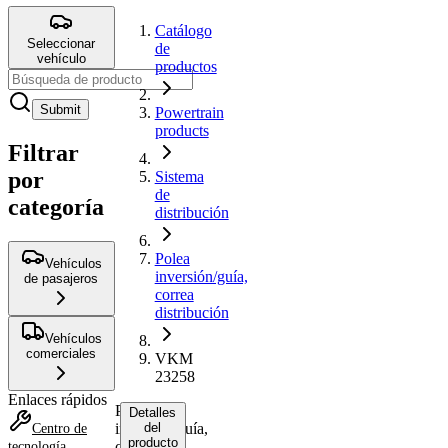
Catálogo
Seleccionar
de
vehículo
productos
Submit
Powertrain
products
Filtrar
por
Sistema
de
categoría
distribución
Polea
Vehículos
inversión/guía,
de pasajeros
correa
distribución
Vehículos
comerciales
VKM
23258
Enlaces rápidos
Polea
Detalles
inversión/guía,
del
Centro de
producto
correa
tecnología