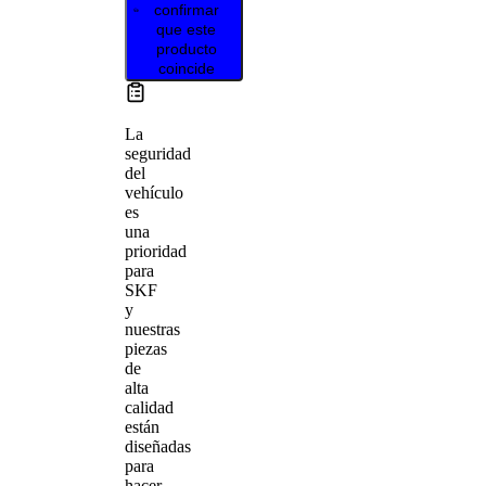
confirmar
que este
producto
coincide
La
seguridad
del
vehículo
es
una
prioridad
para
SKF
y
nuestras
piezas
de
alta
calidad
están
diseñadas
para
hacer