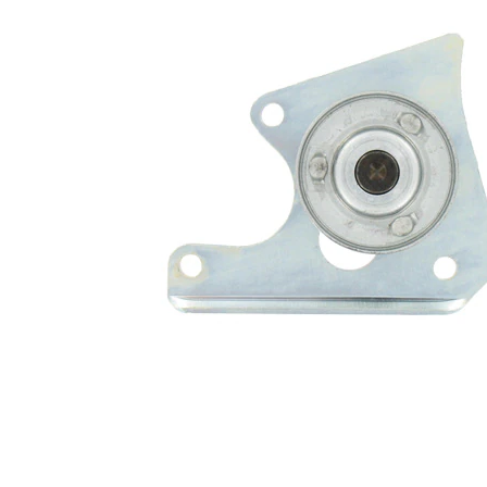
60
Diámetro
mm
33
Ancho
mm