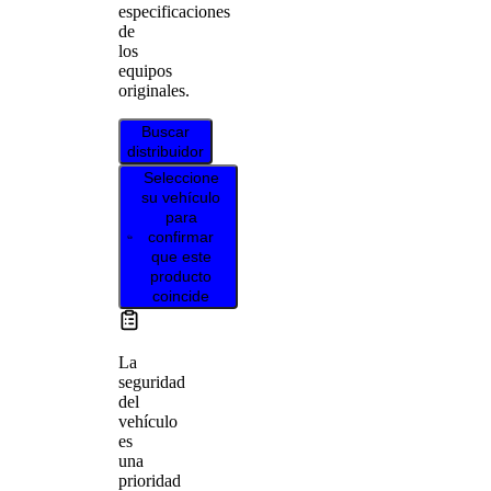
especificaciones
de
los
equipos
originales.
Buscar
distribuidor
Seleccione
su vehículo
para
confirmar
que este
producto
coincide
La
seguridad
del
vehículo
es
una
prioridad