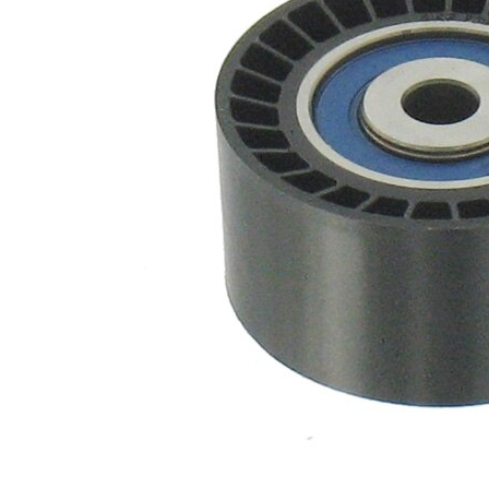
61
Diámetro
mm
30
Ancho
mm