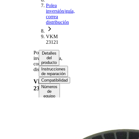
Polea
inversión/guía,
correa
distribución
VKM
23121
Polea
Detalles
inversión/guía,
del
producto
correa
distribución
Instrucciones
de reparación
Compatibilidad
VKM
Números
23121
de
equipo
original
(OE)
Información del
producto
Propiedad
Valor