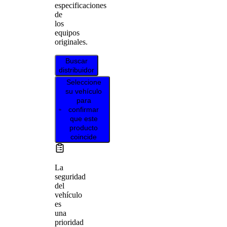
especificaciones
de
los
equipos
originales.
Buscar
distribuidor
Seleccione
su vehículo
para
confirmar
que este
producto
coincide
La
seguridad
del
vehículo
es
una
prioridad