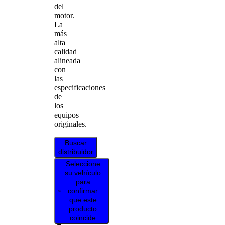
del
motor.
La
más
alta
calidad
alineada
con
las
especificaciones
de
los
equipos
originales.
Buscar
distribuidor
Seleccione
su vehículo
para
confirmar
que este
producto
coincide