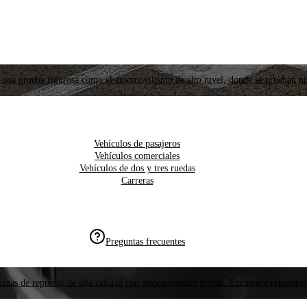
 una prueba rigurosa como el automovilismo de alto nivel, donde se prueban nu
Vehículos de pasajeros
Vehículos comerciales
Vehículos de dos y tres ruedas
Carreras
Preguntas frecuentes
ezas de repuesto de alta calidad con disponibilidad global. Encuentre repuestos