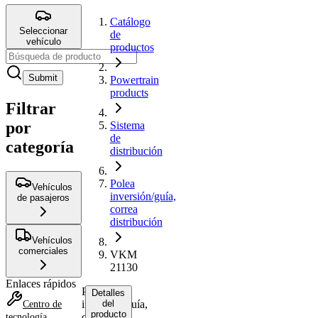
Catálogo
Seleccionar
de
vehículo
productos
Submit
Powertrain
products
Filtrar
por
Sistema
de
categoría
distribución
Polea
Vehículos
inversión/guía,
de pasajeros
correa
distribución
Vehículos
comerciales
VKM
21130
Enlaces rápidos
Polea
Detalles
inversión/guía,
del
Centro de
producto
correa
tecnología