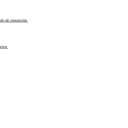
ado de reposición.
ctos.