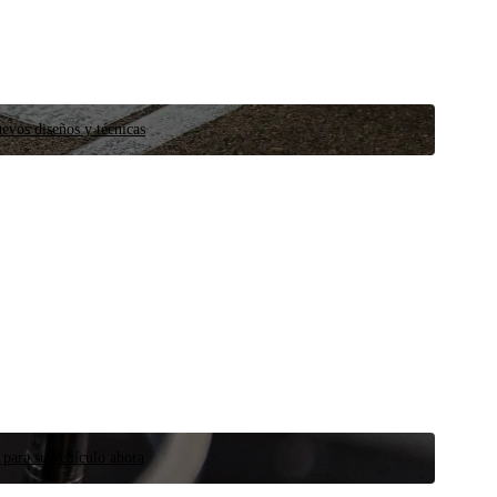
evos diseños y técnicas
 para su vehículo ahora