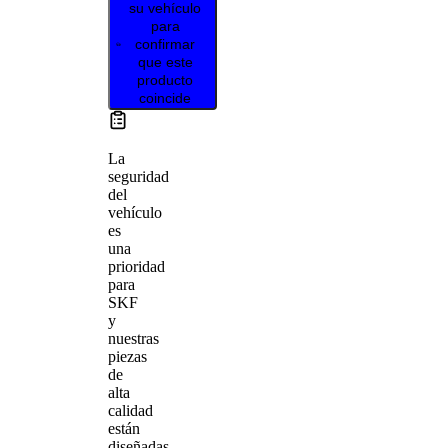
su vehículo
para
confirmar
que este
producto
coincide
La
seguridad
del
vehículo
es
una
prioridad
para
SKF
y
nuestras
piezas
de
alta
calidad
están
diseñadas