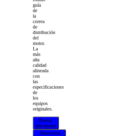
guía
de
la
correa
de
distribución
del
motor.
La
más
alta
calidad
alineada
con
las
especificaciones
de
los
equipos
originales.
Buscar
distribuidor
Seleccione