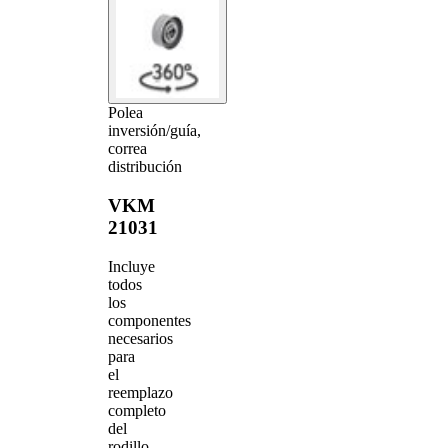
Polea
inversión/guía,
correa
distribución
VKM
21031
Incluye
todos
los
componentes
necesarios
para
el
reemplazo
completo
del
rodillo