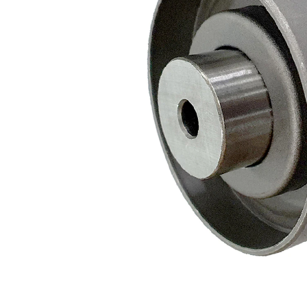
75
Diámetro
mm
28
Ancho
mm