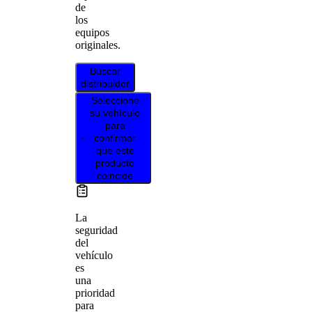
de
los
equipos
originales.
Buscar
distribuidor
Seleccione
su vehículo
para
confirmar
que este
producto
coincide
La
seguridad
del
vehículo
es
una
prioridad
para