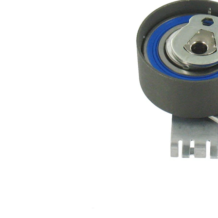
Diámetro
59 mm
Ancho
27 mm
Accionamiento
automático
rodillo tensor