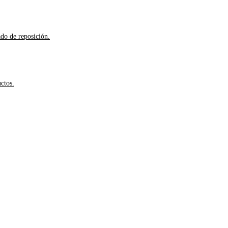
ado de reposición.
ctos.