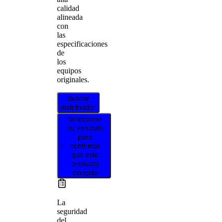
calidad
alineada
con
las
especificaciones
de
los
equipos
originales.
Buscar
distribuidor
Seleccione
su vehículo
para
confirmar
que este
producto
coincide
La
seguridad
del