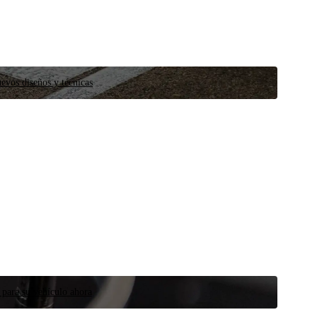
evos diseños y técnicas
 para su vehículo ahora