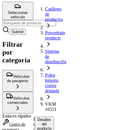
Catálogo
Seleccionar
de
vehículo
productos
Submit
Powertrain
products
Filtrar
por
Sistema
de
categoría
distribución
Polea
Vehículos
tensora,
de pasajeros
correa
dentada
Vehículos
comerciales
VKM
16551
Enlaces rápidos
Polea
Detalles
tensora,
del
Centro de
producto
correa
tecnología