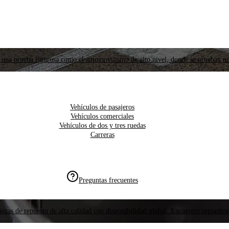
 una prueba rigurosa como el automovilismo de alto nivel, donde se prueban nu
Vehículos de pasajeros
Vehículos comerciales
Vehículos de dos y tres ruedas
Carreras
Preguntas frecuentes
ezas de repuesto de alta calidad con disponibilidad global. Encuentre repuestos