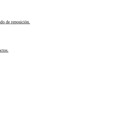
ado de reposición.
ctos.