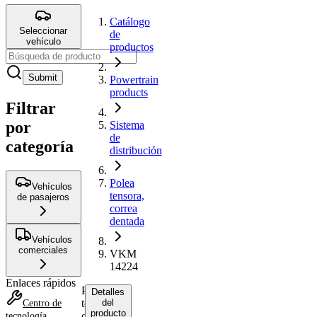
Catálogo
Seleccionar
de
vehículo
productos
Submit
Powertrain
products
Filtrar
por
Sistema
de
categoría
distribución
Polea
Vehículos
tensora,
de pasajeros
correa
dentada
Vehículos
comerciales
VKM
14224
Enlaces rápidos
Polea
Detalles
tensora,
del
Centro de
producto
correa
tecnología