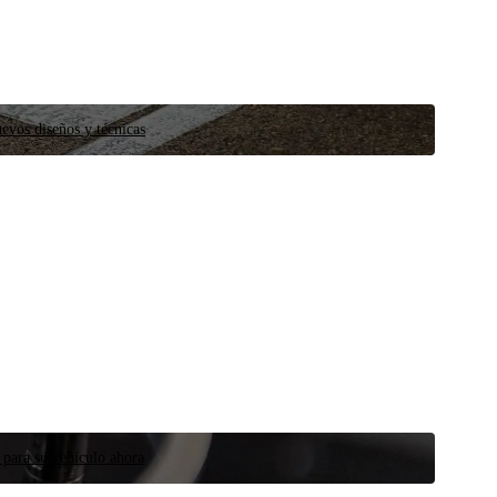
evos diseños y técnicas
 para su vehículo ahora