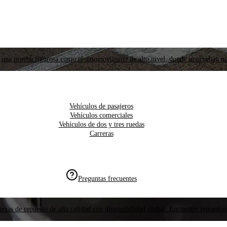
 una prueba rigurosa como el automovilismo de alto nivel, donde se prueban nu
Vehículos de pasajeros
Vehículos comerciales
Vehículos de dos y tres ruedas
Carreras
Preguntas frecuentes
ezas de repuesto de alta calidad con disponibilidad global. Encuentre repuestos