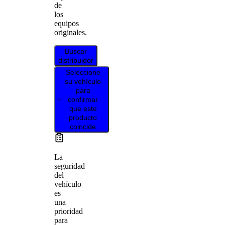
de
los
equipos
originales.
Buscar
distribuidor
Seleccione
su vehículo
para
confirmar
que este
producto
coincide
La
seguridad
del
vehículo
es
una
prioridad
para