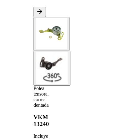
Polea
tensora,
correa
dentada
VKM
13240
Incluye