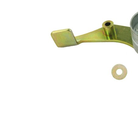
Propiedad
Valor
Diámetro
60 mm
Ancho
34 mm
Accionamiento
manual
rodillo tensor