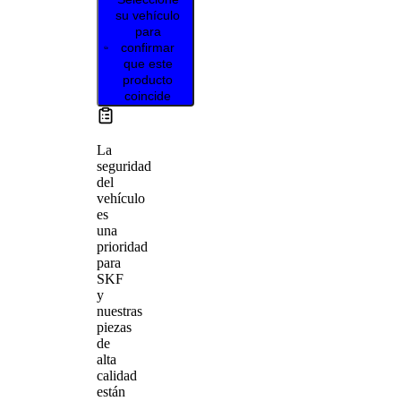
su vehículo
para
confirmar
que este
producto
coincide
La
seguridad
del
vehículo
es
una
prioridad
para
SKF
y
nuestras
piezas
de
alta
calidad
están