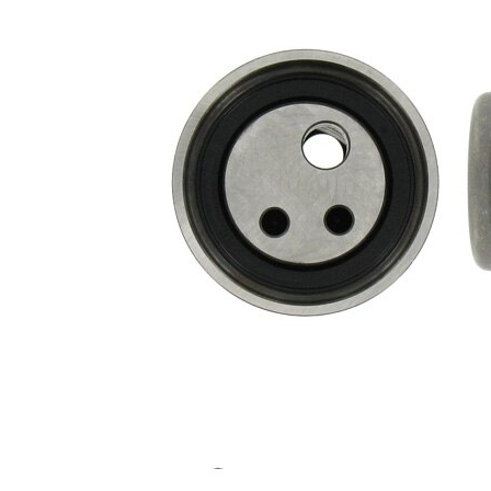
Propiedad
Valor
Diámetro
61 mm
Ancho
30 mm
Accionamiento
manual
rodillo tensor