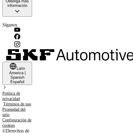
Obtenga más
información
Síganos
Latin
America
|
Spanish
Español
Política de
privacidad
Términos de uso
Propiedad del
sitio
Configuración de
cookies
©
Derechos de