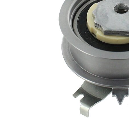
Diámetro
60 mm
Ancho
21 mm
Accionamiento
automático
rodillo tensor