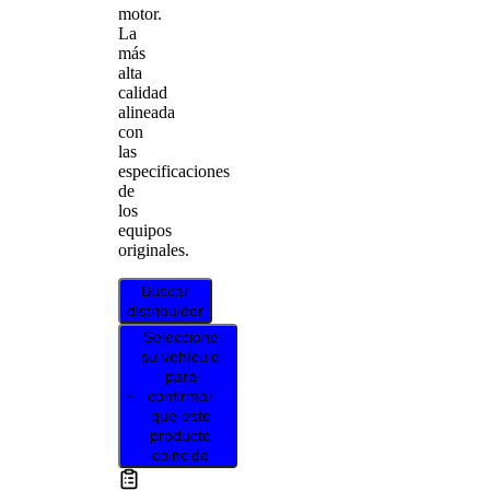
motor.
La
más
alta
calidad
alineada
con
las
especificaciones
de
los
equipos
originales.
Buscar
distribuidor
Seleccione
su vehículo
para
confirmar
que este
producto
coincide