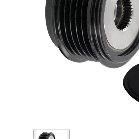
5
nervaduras
Diámetro
17 mm
interior
Diámetro
57 mm
exterior
Artículo
se requiere
complementario
herramiente
/ información
especial
complementaria
para
2
montaje
para n°
920016
fabricante