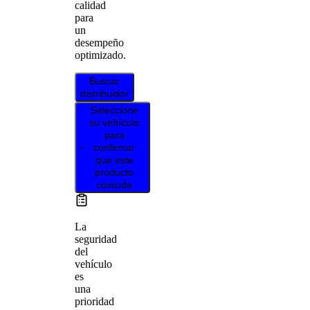
calidad
para
un
desempeño
optimizado.
Buscar
distribuidor
Seleccione
su vehículo
para
confirmar
que este
producto
coincide
La
seguridad
del
vehículo
es
una
prioridad