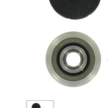
6
nervaduras
Diámetro
17 mm
interior
Diámetro
53,3 mm
exterior
Artículo
se requiere
complementario
herramiente
/ información
especial
complementaria
para
2
montaje
para n°
F-
fabricante
230329.XX
para n°
F-
fabricante
238005.XX