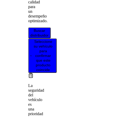
calidad
para
un
desempeño
optimizado.
Buscar
distribuidor
Seleccione
su vehículo
para
confirmar
que este
producto
coincide
La
seguridad
del
vehículo
es
una
prioridad