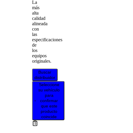
La
más
alta
calidad
alineada
con
las
especificaciones
de
los
equipos
originales.
Buscar
distribuidor
Seleccione
su vehículo
para
confirmar
que este
producto
coincide