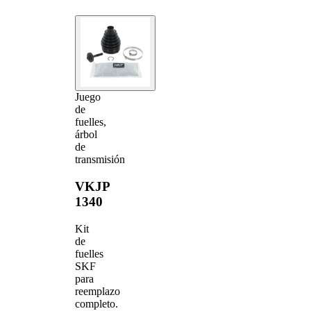
Juego
de
fuelles,
árbol
de
transmisión
VKJP
1340
Kit
de
fuelles
SKF
para
reemplazo
completo.