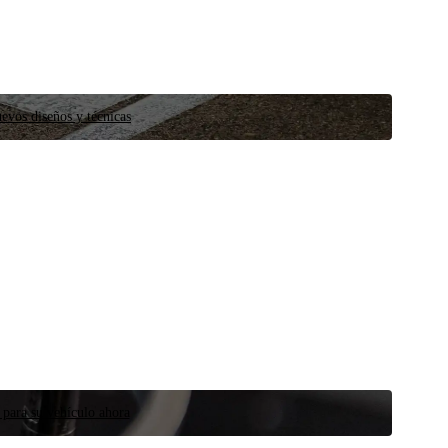
evos diseños y técnicas
 para su vehículo ahora