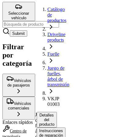
Catálogo
Seleccionar
de
vehículo
productos
Submit
Driveline
products
Filtrar
por
Fuelle
categoría
Juego de
fuelles,
árbol de
Vehículos
transmisión
de pasajeros
VKJP
Vehículos
01003
comerciales
Juego
Detalles
de
del
Enlaces rápidos
producto
fuelles,
árbol
Instrucciones
Centro de
de reparación
de
tecnología