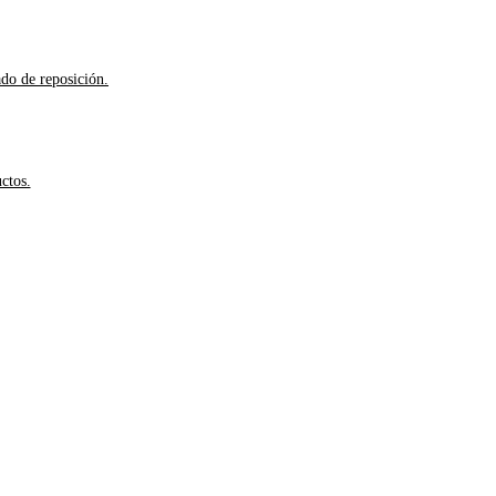
ado de reposición.
ctos.