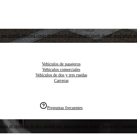
 una prueba rigurosa como el automovilismo de alto nivel, donde se prueban nu
Vehículos de pasajeros
Vehículos comerciales
Vehículos de dos y tres ruedas
Carreras
Preguntas frecuentes
ezas de repuesto de alta calidad con disponibilidad global. Encuentre repuestos