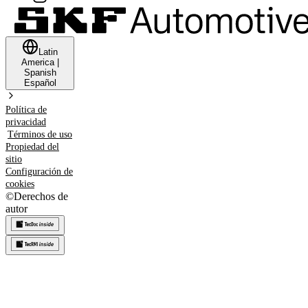
Latin
America
|
Spanish
Español
Política de
privacidad
Términos de uso
Propiedad del
sitio
Configuración de
cookies
©
Derechos de
autor