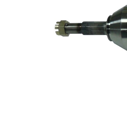
M24x1,5
rosca
Dentado
exterior, lado de
29
rueda
Dentado
exterior, lado de
29
diferencial
Diámetro de
56 mm
junta tórica
Número de
2
taladros
corona de
132 mm
agujeros - Ø
Longitud 2
420 mm
Artículo
complementario
con
/ información
apoyo
complementaria
2
Pieza nueva
Diám.
100,2
articulación
mm
lado rueda