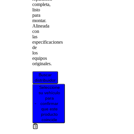
completa,
listo
para
montar.
Alineada
con
las
especificaciones
de
los
equipos
originales.
Buscar
distribuidor
Seleccione
su vehículo
para
confirmar
que este
producto
coincide