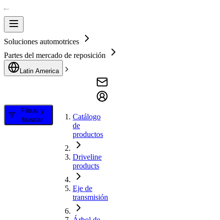
Soluciones automotrices
Partes del mercado de reposición
Latin America
Filtrar y
Catálogo
buscar
de
productos
Driveline
products
Eje de
transmisión
Árbol de