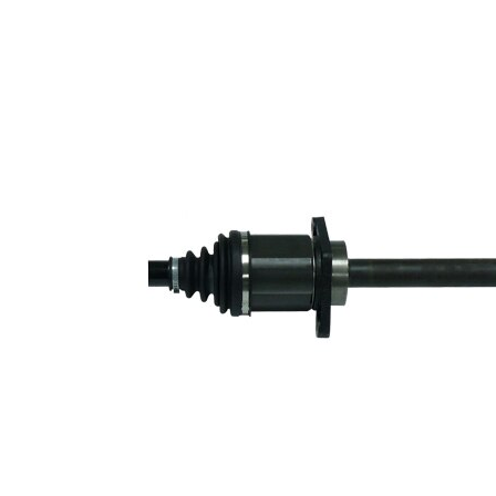
Diámtro
articulación
92 mm
lado
transmisión