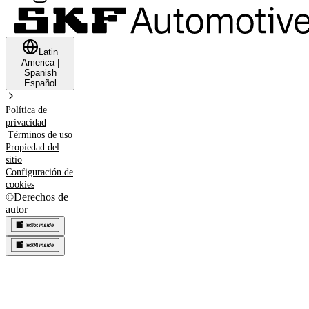
Latin
America
|
Spanish
Español
Política de
privacidad
Términos de uso
Propiedad del
sitio
Configuración de
cookies
©
Derechos de
autor