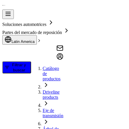
Soluciones automotrices
Partes del mercado de reposición
Latin America
Filtrar y
Catálogo
buscar
de
productos
Driveline
products
Eje de
transmisión
Árbol de