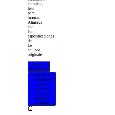
completa,
listo
para
montar.
Alineada
con
las
especificaciones
de
los
equipos
originales.
Buscar
distribuidor
Seleccione
su vehículo
para
confirmar
que este
producto
coincide