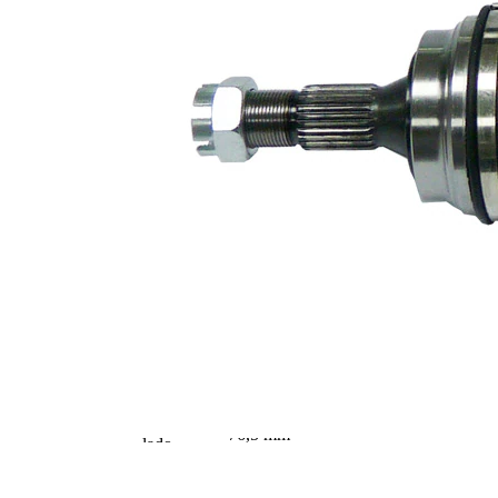
M24x1,5
rosca
Dentado
exterior,
25
lado de
rueda
Dentado
exterior,
24
lado de
diferencial
Diámetro
de junta
55,1 mm
tórica
Longitud 2
70,2 mm
Pieza
nueva
Diám.
articulación
82,4 mm
lado rueda
Diámtro
articulación
76,5 mm
lado
transmisión