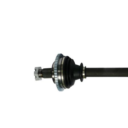
lado rueda
Diámtro
articulación
75,5 mm
lado
transmisión