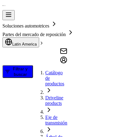
Soluciones automotrices
Partes del mercado de reposición
Latin America
Filtrar y
Catálogo
buscar
de
productos
Driveline
products
Eje de
transmisión
Árbol de