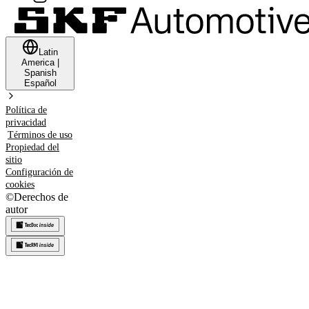
Latin
America
|
Spanish
Español
Política de
privacidad
Términos de uso
Propiedad del
sitio
Configuración de
cookies
©
Derechos de
autor