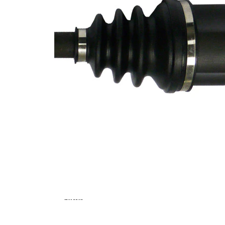
M24x1,5
rosca
Dentado
exterior,
25
lado de
rueda
Dentado
exterior,
22
lado de
diferencial
Diámetro
de junta
58,5 mm
tórica
Número de
dientes,
48
anillo ABS
Diámetro
de anillo
99 mm
ABS
Longitud 2
58,5 mm
Pieza
nueva
Diám.
articulación
80,4 mm