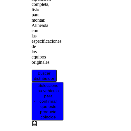
completa,
listo
para
montar.
Alineada
con
las
especificaciones
de
los
equipos
originales.
Buscar
distribuidor
Seleccione
su vehículo
para
confirmar
que este
producto
coincide