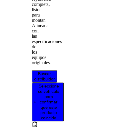
completa,
listo
para
montar.
Alineada
con
las
especificaciones
de
los
equipos
originales.
Buscar
distribuidor
Seleccione
su vehículo
para
confirmar
que este
producto
coincide