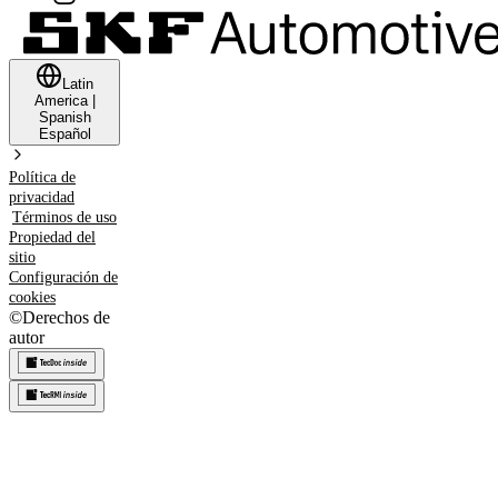
Latin
America
|
Spanish
Español
Política de
privacidad
Términos de uso
Propiedad del
sitio
Configuración de
cookies
©
Derechos de
autor