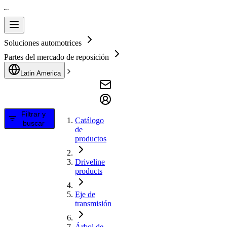
Soluciones automotrices
Partes del mercado de reposición
Latin America
Filtrar y
Catálogo
buscar
de
productos
Driveline
products
Eje de
transmisión
Árbol de