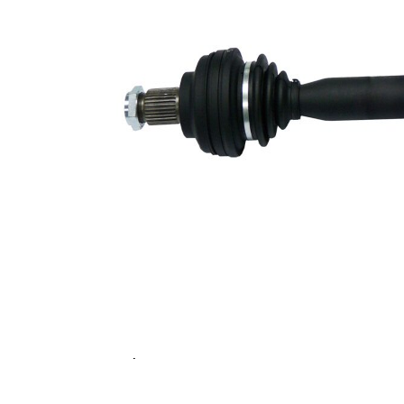
10,3 mm
de orificio
Medida de
M27x1,5
rosca
Dentado
exterior,
30
lado de
rueda
Diámetro
de junta
58,8 mm
tórica
Número de
6
taladros
corona de
agujeros -
86 mm
Ø
Pieza
nueva
Diám.
articulación
86 mm
lado rueda
Diámtro
articulación
100 mm
lado