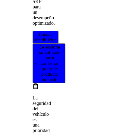
SKF
para
un
desempeño
optimizado.
Buscar
distribuidor
Seleccione
su vehículo
para
confirmar
que este
producto
coincide
La
seguridad
del
vehículo
es
una
prioridad