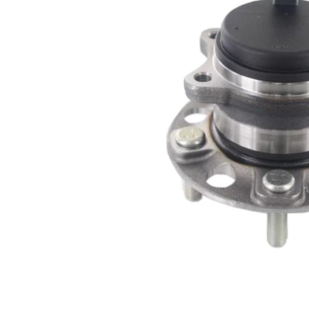
taladros
Diámetro de
143 mm
brida
Artículo
complementario
con sensor
/ información
ABS
complementaria
incorporado
2
Lista de piezas
Nombre
Número
del
de
Cantidad
artículo
artículo
Cojinete
SKF04705
1