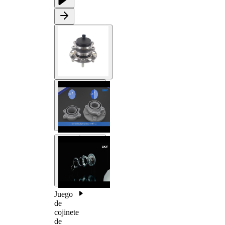
Juego
de
cojinete
de