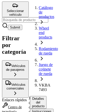
Catálogo
Seleccionar
de
vehículo
productos
Submit
Wheel
end
Filtrar
products
por
Rodamiento
categoría
de rueda
Juego de
Vehículos
cojinete
de pasajeros
de rueda
Vehículos
VKBA
comerciales
7493
Juego
Detalles
Enlaces rápidos
de
del
producto
cojinete
Centro de
de
Instrucciones
tecnología