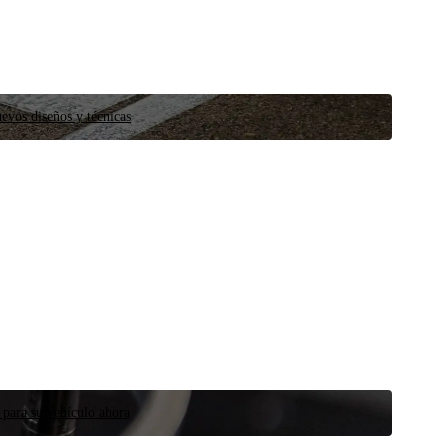
evos diseños y técnicas
 para su vehículo ahora