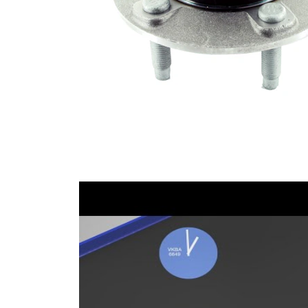
Cojinete
SKF03780
1
Tornillo
SKF00074
4