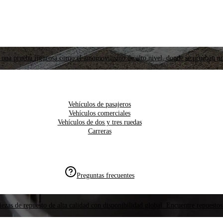
 una prueba rigurosa como el automovilismo de alto nivel, donde se prueban nu
Vehículos de pasajeros
Vehículos comerciales
Vehículos de dos y tres ruedas
Carreras
Preguntas frecuentes
ezas de repuesto de alta calidad con disponibilidad global. Encuentre repuestos