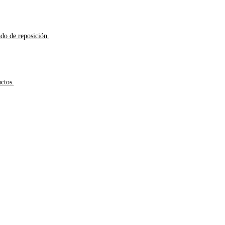
ado de reposición.
ctos.