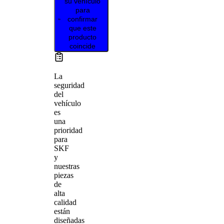
su vehículo
para
confirmar
que este
producto
coincide
La
seguridad
del
vehículo
es
una
prioridad
para
SKF
y
nuestras
piezas
de
alta
calidad
están
diseñadas