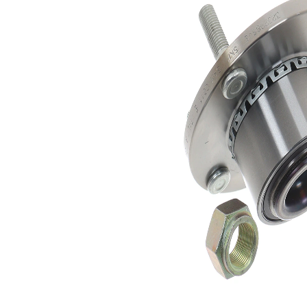
brida
Artículo
se requiere
complementario
herramiente
/ información
especial
complementaria
para
2
montaje
Nº art.
herramienta
VKN 604
recomendada
Lista de piezas
Nombre
Número
del
de
Cantidad
artículo
artículo
Cojinete
SKF04085
1
Tuerca
SKF03263
1