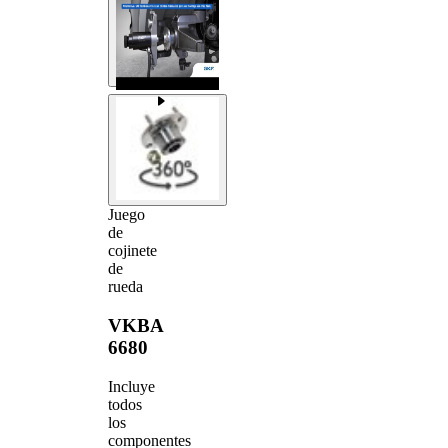
Juego
de
cojinete
de
rueda
VKBA
6680
Incluye
todos
los
componentes