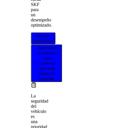
SKF
para
un
desempeño
optimizado.
Buscar
distribuidor
Seleccione
su vehículo
para
confirmar
que este
producto
coincide
La
seguridad
del
vehículo
es
una
prioridad