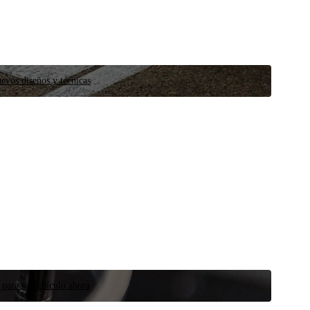
evos diseños y técnicas
 para su vehículo ahora