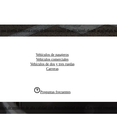
 una prueba rigurosa como el automovilismo de alto nivel, donde se prueban nu
Vehículos de pasajeros
Vehículos comerciales
Vehículos de dos y tres ruedas
Carreras
Preguntas frecuentes
ezas de repuesto de alta calidad con disponibilidad global. Encuentre repuestos