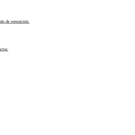
ado de reposición.
ctos.