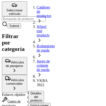
Catálogo
Seleccionar
de
vehículo
productos
Submit
Wheel
end
Filtrar
products
por
Rodamiento
categoría
de rueda
Juego de
Vehículos
cojinete
de pasajeros
de rueda
Vehículos
VKBA
comerciales
3922
Juego
Detalles
Enlaces rápidos
de
del
producto
cojinete
Centro de
de
Instrucciones
tecnología