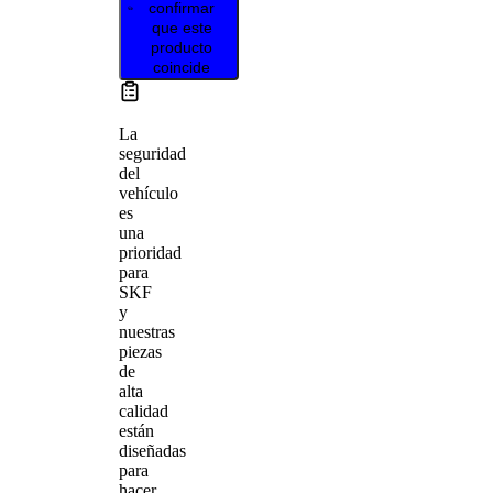
confirmar
que este
producto
coincide
La
seguridad
del
vehículo
es
una
prioridad
para
SKF
y
nuestras
piezas
de
alta
calidad
están
diseñadas
para
hacer