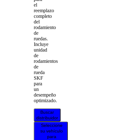
el
reemplazo
completo
del
rodamiento
de
ruedas.
Incluye
unidad
de
rodamientos
de
rueda
SKF
para
un
desempeño
optimizado.
Buscar
distribuidor
Seleccione
su vehículo
para