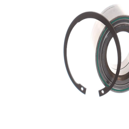
37
Ancho
mm
Diámetro
42
interior
mm
Diámetro
75
exterior
mm
Nº art.
VKN
herramienta
604
recomendada
Lista de piezas
Nombre
Número
del
de
Cantidad
artículo
artículo
Tuerca
SKF03097
1
Cojinete
SKF03637
1
Circlip
SKF00344
1