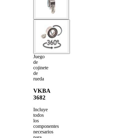
Juego
de
cojinete
de
rueda
VKBA
3682
Incluye
todos
los
componentes
necesarios
para