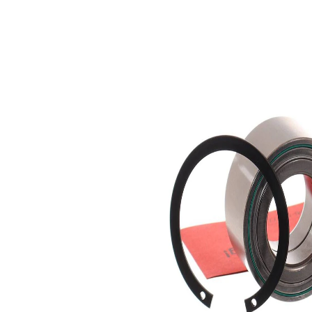
rueda
Cojinete
SKF03539
1
Libreta de
SKF01329
1
mantenimiento
Circlip
SKF00435
1