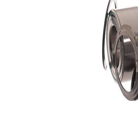
Diámetro
42 mm
interior
Diámetro
77 mm
exterior
Artículo
complementario
con sensor
/ información
ABS
complementaria
incorporado
2
Nº art.
herramienta
VKN 604
recomendada
Con
rodamiento
HBU 1
Lista de piezas
Número
Nombre del
de
Cantidad
artículo
artículo
Tuerca
SKF03207
1
Chapa
antipolvo
SKF02215
1
rodamiento de