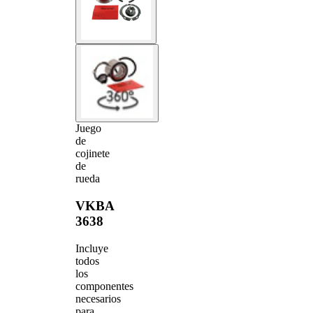
Juego
de
cojinete
de
rueda
VKBA
3638
Incluye
todos
los
componentes
necesarios
para