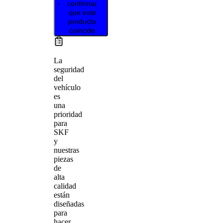
confirmar
que este
producto
coincide
La
seguridad
del
vehículo
es
una
prioridad
para
SKF
y
nuestras
piezas
de
alta
calidad
están
diseñadas
para
hacer