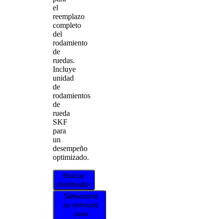
el
reemplazo
completo
del
rodamiento
de
ruedas.
Incluye
unidad
de
rodamientos
de
rueda
SKF
para
un
desempeño
optimizado.
Buscar
distribuidor
Seleccione
su vehículo
para