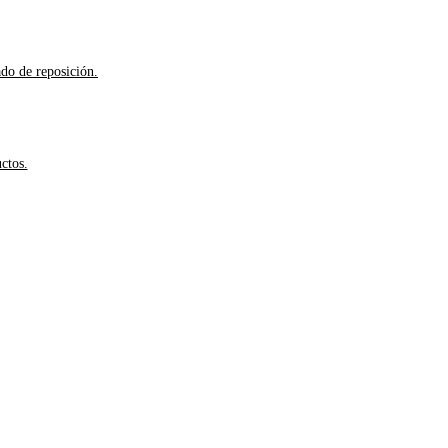
ado de reposición.
ctos.