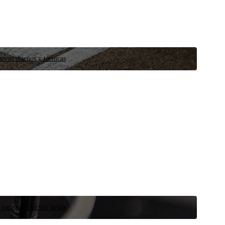
evos diseños y técnicas
 para su vehículo ahora