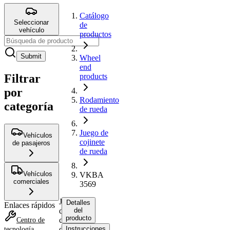
Catálogo
Seleccionar
de
vehículo
productos
Submit
Wheel
end
Filtrar
products
por
Rodamiento
categoría
de rueda
Juego de
Vehículos
cojinete
de pasajeros
de rueda
Vehículos
VKBA
comerciales
3569
Juego
Detalles
Enlaces rápidos
de
del
producto
cojinete
Centro de
de
Instrucciones
tecnología