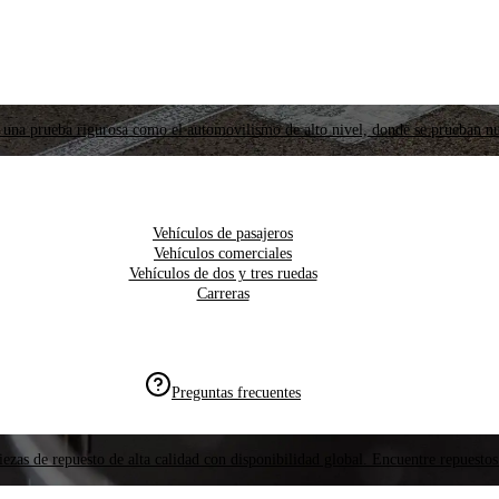
 una prueba rigurosa como el automovilismo de alto nivel, donde se prueban nu
Vehículos de pasajeros
Vehículos comerciales
Vehículos de dos y tres ruedas
Carreras
Preguntas frecuentes
ezas de repuesto de alta calidad con disponibilidad global. Encuentre repuestos