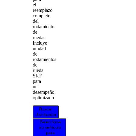
el
reemplazo
completo
del
rodamiento
de
ruedas.
Incluye
unidad
de
rodamientos
de
rueda
SKF
para
un
desempeño
optimizado.
Buscar
distribuidor
Seleccione
su vehículo
para