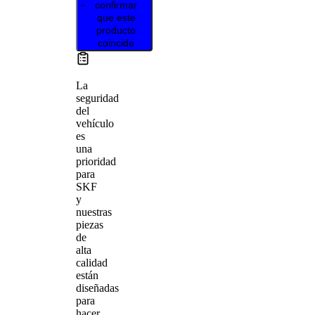
confirmar
que este
producto
coincide
La
seguridad
del
vehículo
es
una
prioridad
para
SKF
y
nuestras
piezas
de
alta
calidad
están
diseñadas
para
hacer