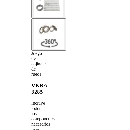
Juego
de
cojinete
de
rueda
VKBA
3285
Incluye
todos
los
componentes
necesarios
para