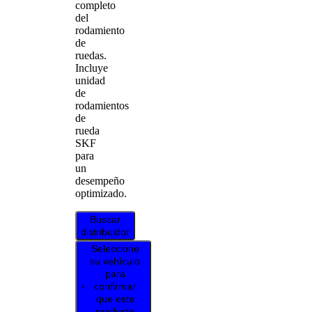
completo
del
rodamiento
de
ruedas.
Incluye
unidad
de
rodamientos
de
rueda
SKF
para
un
desempeño
optimizado.
Buscar
distribuidor
Seleccione
su vehículo
para
confirmar
que este
producto