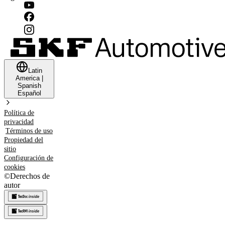
Latin
America
|
Spanish
Español
Política de
privacidad
Términos de uso
Propiedad del
sitio
Configuración de
cookies
©
Derechos de
autor