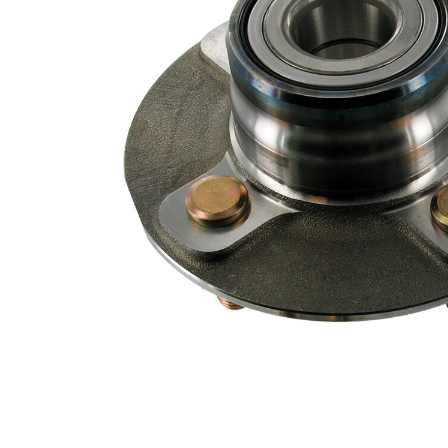
Llanta, nº
4
de taladros
Diámetro
140
de brida
mm
Lista de piezas
Número
Nombre del
de
Cantidad
artículo
artículo
Cojinete
SKF03791
1
Tuerca
SKF03067
1
Libreta de
SKF01510
1
mantenimiento