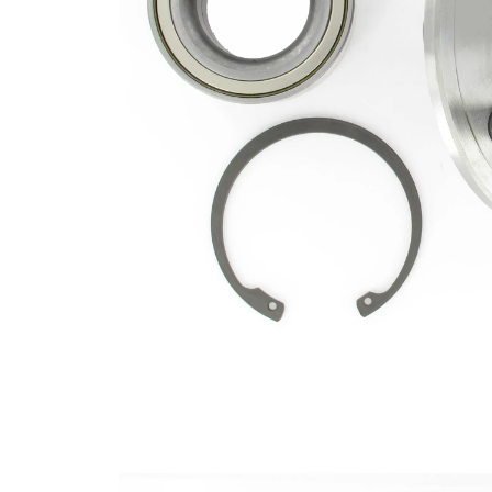
5
Bolts
Number of
29
Splines
Wheel
2.7785
Pilot
in
Diameter
Brace Pilot
3.3045
Diameter
in
Lista de piezas
Nombre
Número
del
de
Cantidad
artículo
artículo
SKFMN-
Tuerca
1
259NUT
SKFUN-
Brida
KAM-
1
8013-A
SKFBC-
Cojinete
1
634006
SKFRR-
Clip
2
637285