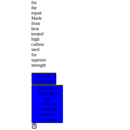
for
the
repair
Made
from
heat
treated
high
carbon
steel
for
superior
strength
Buscar
distribuidor
Seleccione
su vehículo
para
confirmar
que este
producto
coincide