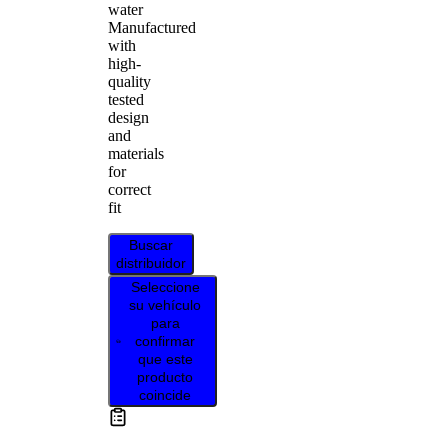
water
Manufactured
with
high-
quality
tested
design
and
materials
for
correct
fit
Buscar
distribuidor
Seleccione
su vehículo
para
confirmar
que este
producto
coincide