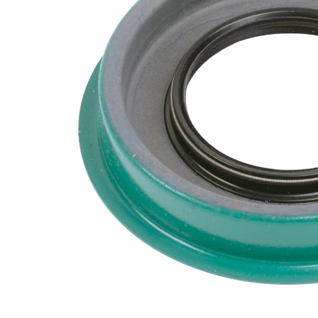
Diameter
in
Width
0.5 in
2.841
Bore
in
Boretite
Yes
1.6180
Shaft
in
Lista de piezas
Nombre
Número
del
de
Cantidad
artículo
artículo
SKFSG-
Junta
1
538672