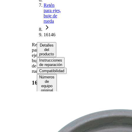
Retén
para ejes,
buje de
rueda
16146
Retén
Detalles
para
del
producto
ejes,
buje
Instrucciones
de reparación
de
rueda
Compatibilidad
Números
de
16146
equipo
original
(OE)
Información del
producto
Propiedad
Valor
Outer
2.849