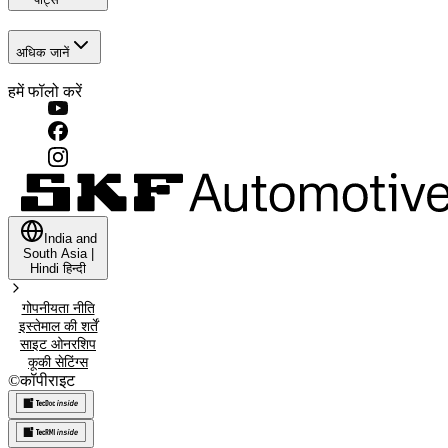
अधिक जानें
हमें फॉलो करें
India and
South Asia
|
Hindi
हिन्दी
गोपनीयता नीति
इस्‍तेमाल की शर्तें
साइट ओनरशिप
कूकी सेटिंग्स
©
कॉपीराइट