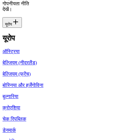
गोपनीयता नीति
देखें।
यूरोप
यूरोप
ऑस्ट्रिया
बेल्जियम (नीदरलैंड)
बेल्जियम (फ्रेंच)
बोस्निया और हर्जेगोविना
बुल्गारिया
क्रोएशिया
चेक रिपब्लिक
डेनमार्क