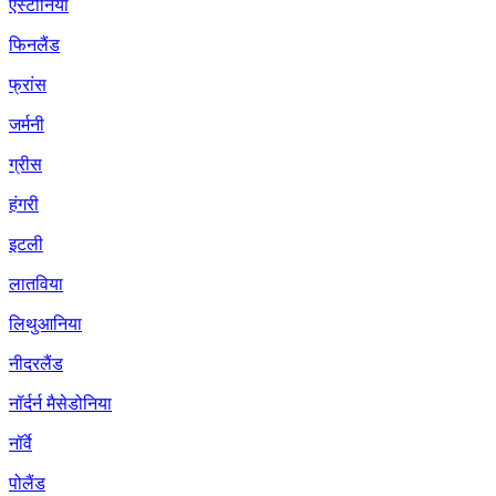
एस्टोनिया
फिनलैंड
फ्रांस
जर्मनी
ग्रीस
हंगरी
इटली
लातविया
लिथुआनिया
नीदरलैंड
नॉर्दर्न मैसेडोनिया
नॉर्वे
पोलैंड