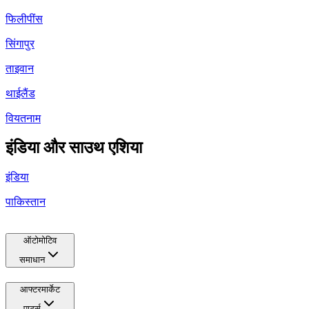
फिलीपींस
सिंगापुर
ताइवान
थाईलैंड
वियतनाम
इंडिया और साउथ एशिया
इंडिया
पाकिस्तान
ऑटोमोटिव
समाधान
आफ्टरमार्केट
पार्ट्स