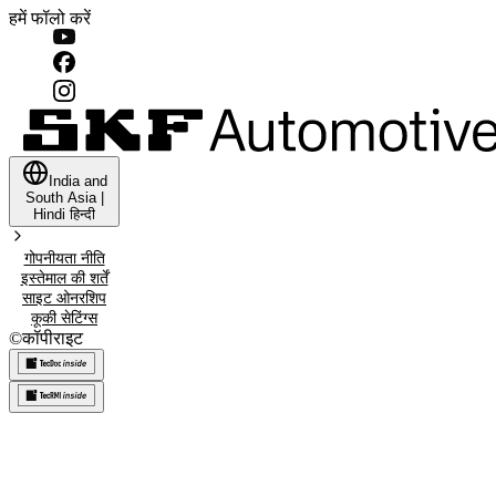
हमें फॉलो करें
India and
South Asia
|
Hindi
हिन्दी
गोपनीयता नीति
इस्‍तेमाल की शर्तें
साइट ओनरशिप
कूकी सेटिंग्स
©
कॉपीराइट