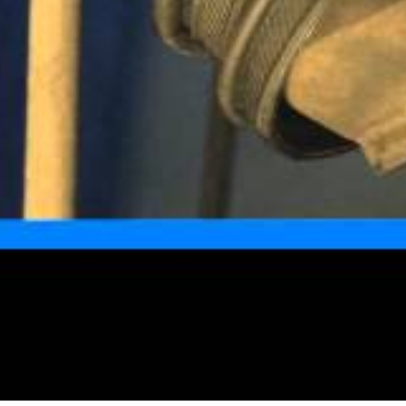
Läs mer
Följ oss
Global
|
Swedish
Svenska
Integritetspolicy
Användarvillkor
Webbplatsens
ägare
Hantera kakor
©
Copyright