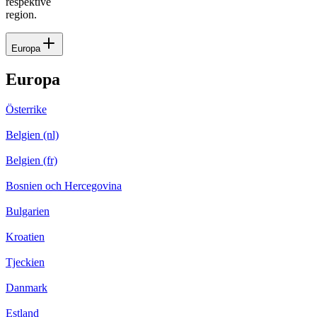
respektive
region.
Europa
Europa
Österrike
Belgien (nl)
Belgien (fr)
Bosnien och Hercegovina
Bulgarien
Kroatien
Tjeckien
Danmark
Estland