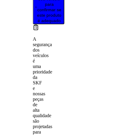
para
confirmar se
este produto
é adequado
A
segurança
dos
veículos
é
uma
prioridade
da
SKF
e
nossas
peças
de
alta
qualidade
são
projetadas
para