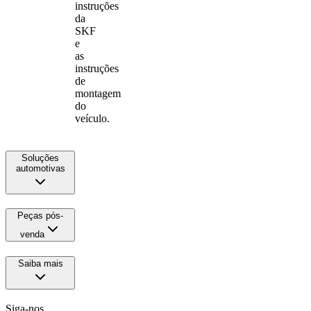
instruções
da
SKF
e
as
instruções
de
montagem
do
veículo.
Soluções
automotivas
Peças pós-
venda
Saiba mais
Siga-nos