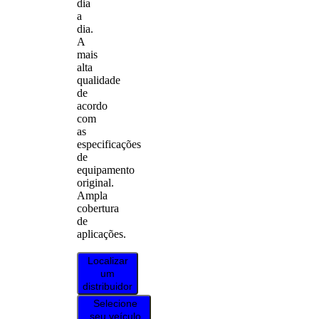
dia
a
dia.
A
mais
alta
qualidade
de
acordo
com
as
especificações
de
equipamento
original.
Ampla
cobertura
de
aplicações.
Localizar
um
distribuidor
Selecione
seu veículo