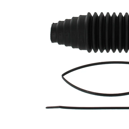
desde
Diâmetro
29 mm
desde
Diâmetro até
40 mm
Diâmetro até
53 mm
Diâmetro
10 mm
interior 1
Diâmetro
29 mm
interior 2