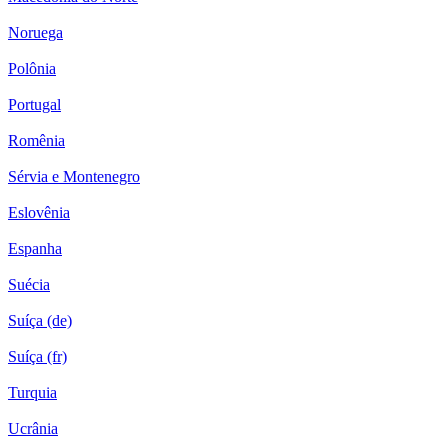
Noruega
Polônia
Portugal
Romênia
Sérvia e Montenegro
Eslovênia
Espanha
Suécia
Suíça (de)
Suíça (fr)
Turquia
Ucrânia