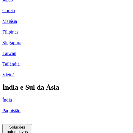
Coreia
Malásia
Filipinas
Singapura
Taiwan
Tailândia
Vietnã
Índia e Sul da Ásia
Índia
Paquistão
Soluções
automotivas