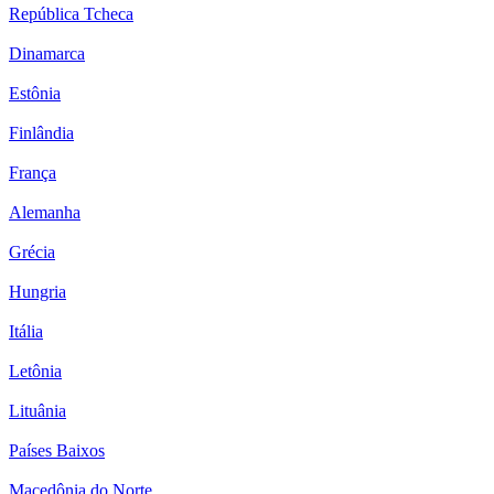
República Tcheca
Dinamarca
Estônia
Finlândia
França
Alemanha
Grécia
Hungria
Itália
Letônia
Lituânia
Países Baixos
Macedônia do Norte