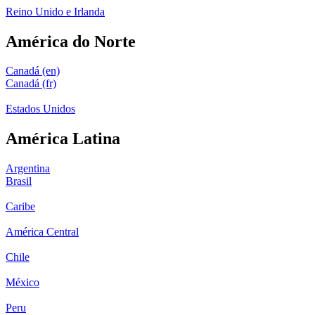
Reino Unido e Irlanda
América do Norte
Canadá (en)
Canadá (fr)
Estados Unidos
América Latina
Argentina
Brasil
Caribe
América Central
Chile
México
Peru