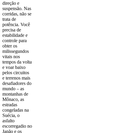
direção e
suspensão. Nas
corridas, não se
trata de
potência. Você
precisa de
estabilidade e
controle para
obter os
milissegundos
vitais nos
tempos da volta
e voar baixo
pelos circuitos
e terrenos mais
desafiadores do
mundo – as
montanhas de
Mônaco, as
estradas
congeladas na
Suécia, o
asfalto
escorregadio no
Japão e os