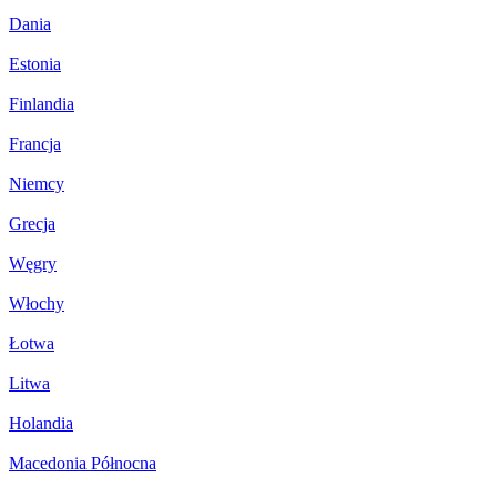
Dania
Estonia
Finlandia
Francja
Niemcy
Grecja
Węgry
Włochy
Łotwa
Litwa
Holandia
Macedonia Północna