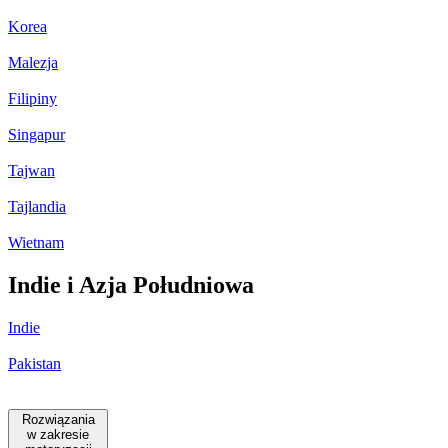
Korea
Malezja
Filipiny
Singapur
Tajwan
Tajlandia
Wietnam
Indie i Azja Południowa
Indie
Pakistan
Rozwiązania
w zakresie