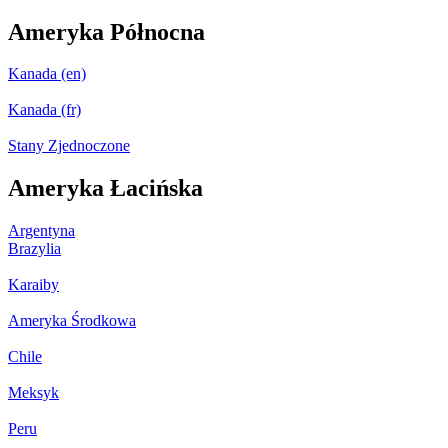
Ameryka Północna
Kanada (en)
Kanada (fr)
Stany Zjednoczone
Ameryka Łacińska
Argentyna
Brazylia
Karaiby
Ameryka Środkowa
Chile
Meksyk
Peru