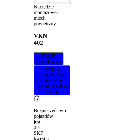
Narzędzie
montażowe,
miech
powietrzny
VKN
402
Znajdź
dystrybutora
Wybierz
pojazd, aby
potwierdzić,
że ten produkt
pasuje
Bezpieczeństwo
pojazdów
jest
dla
SKF
kwestią