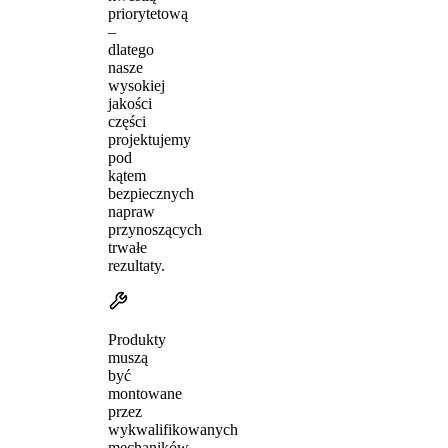
priorytetową
–
dlatego
nasze
wysokiej
jakości
części
projektujemy
pod
kątem
bezpiecznych
napraw
przynoszących
trwałe
rezultaty.
Produkty
muszą
być
montowane
przez
wykwalifikowanych
mechaników