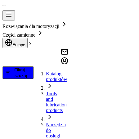
Rozwiązania dla motoryzacji
Części zamienne
Europe
Filtruj i
Katalog
szukaj
produktów
Tools
and
lubrication
products
Narzędzia
do
obsługi