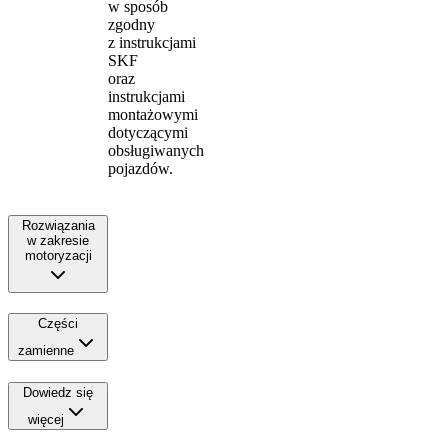
w sposób
zgodny
z instrukcjami
SKF
oraz
instrukcjami
montażowymi
dotyczącymi
obsługiwanych
pojazdów.
Rozwiązania
w zakresie
motoryzacji
Części
zamienne
Dowiedz się
więcej