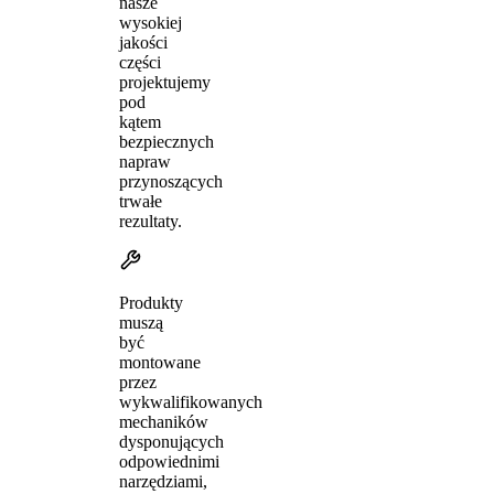
nasze
wysokiej
jakości
części
projektujemy
pod
kątem
bezpiecznych
napraw
przynoszących
trwałe
rezultaty.
Produkty
muszą
być
montowane
przez
wykwalifikowanych
mechaników
dysponujących
odpowiednimi
narzędziami,