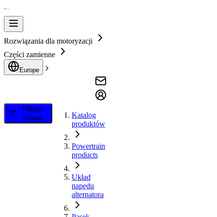
Rozwiązania dla motoryzacji
Części zamienne
Europe
Filtruj i
Katalog
szukaj
produktów
Powertrain
products
Układ
napędu
alternatora
Pasek