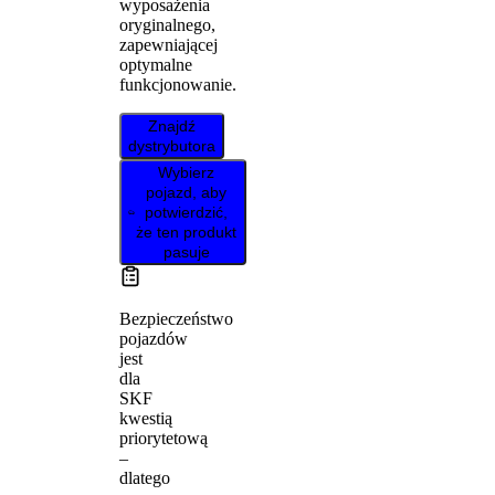
wyposażenia
oryginalnego,
zapewniającej
optymalne
funkcjonowanie.
Znajdź
dystrybutora
Wybierz
pojazd, aby
potwierdzić,
że ten produkt
pasuje
Bezpieczeństwo
pojazdów
jest
dla
SKF
kwestią
priorytetową
–
dlatego