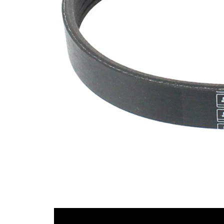
EPDM
(Ethylen-
Materiał pasa
Propylen-
Dien-
Kautschuk)