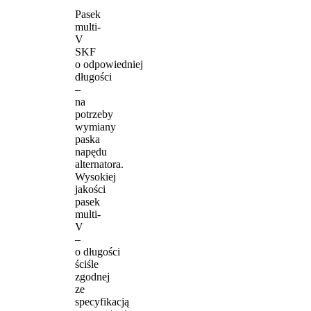
Pasek
multi-
V
SKF
o odpowiedniej
długości
–
na
potrzeby
wymiany
paska
napędu
alternatora.
Wysokiej
jakości
pasek
multi-
V
–
o długości
ściśle
zgodnej
ze
specyfikacją