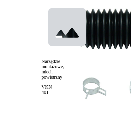
15,4 mm
wewnętrzna 1
Średnica
49,5 mm
wewnętrzna 2
Narzędzie
montażowe,
miech
powietrzny
VKN
401