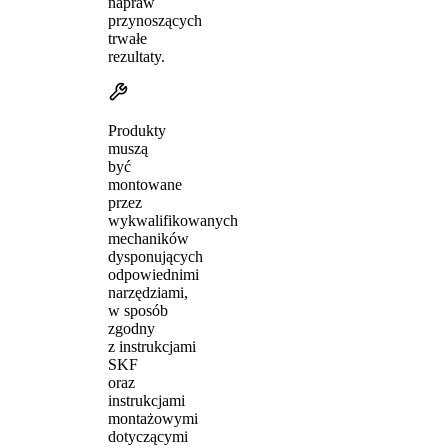
napraw
przynoszących
trwałe
rezultaty.
Produkty
muszą
być
montowane
przez
wykwalifikowanych
mechaników
dysponujących
odpowiednimi
narzędziami,
w sposób
zgodny
z instrukcjami
SKF
oraz
instrukcjami
montażowymi
dotyczącymi