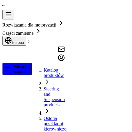
Rozwiązania dla motoryzacji
Części zamienne
Europe
Filtruj i
Katalog
szukaj
produktów
Steering
and
Suspension
products
Osłona
przekładni
kierowniczej