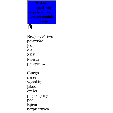
Wybierz
pojazd, aby
potwierdzić,
że ten produkt
pasuje
Bezpieczeństwo
pojazdów
jest
dla
SKF
kwestią
priorytetową
–
dlatego
nasze
wysokiej
jakości
części
projektujemy
pod
kątem
bezpiecznych