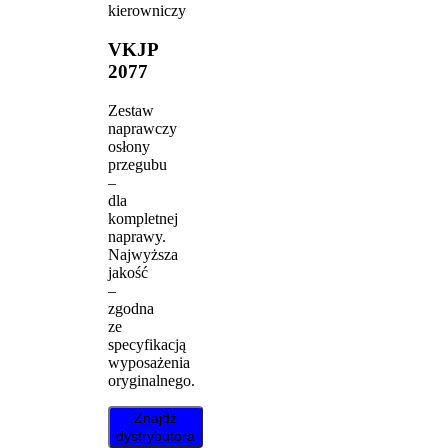
kierowniczy
VKJP
2077
Zestaw
naprawczy
osłony
przegubu
–
dla
kompletnej
naprawy.
Najwyższa
jakość
–
zgodna
ze
specyfikacją
wyposażenia
oryginalnego.
Znajdź
dystrybutora