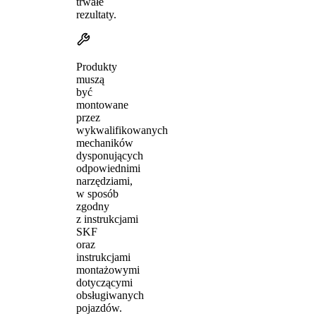
trwałe
rezultaty.
Produkty
muszą
być
montowane
przez
wykwalifikowanych
mechaników
dysponujących
odpowiednimi
narzędziami,
w sposób
zgodny
z instrukcjami
SKF
oraz
instrukcjami
montażowymi
dotyczącymi
obsługiwanych
pojazdów.