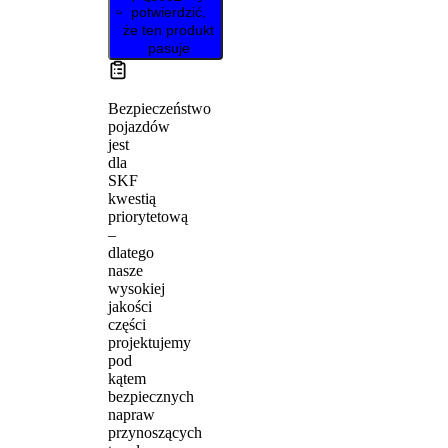
potwierdzić,
że ten produkt
pasuje
Bezpieczeństwo
pojazdów
jest
dla
SKF
kwestią
priorytetową
–
dlatego
nasze
wysokiej
jakości
części
projektujemy
pod
kątem
bezpiecznych
napraw
przynoszących