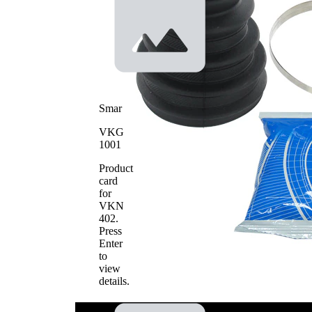
2
Średnica
22 mm
wewnętrzna 1
Średnica
86 mm
wewnętrzna 2
Smar
VKG
1001
Product
card
for
VKN
402
.
Press
Enter
to
view
details.