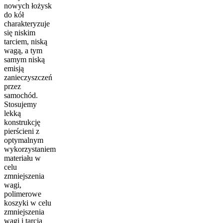
nowych łożysk
do kół
charakteryzuje
się niskim
tarciem, niską
wagą, a tym
samym niską
emisją
zanieczyszczeń
przez
samochód.
Stosujemy
lekką
konstrukcję
pierścieni z
optymalnym
wykorzystaniem
materiału w
celu
zmniejszenia
wagi,
polimerowe
koszyki w celu
zmniejszenia
wagi i tarcia