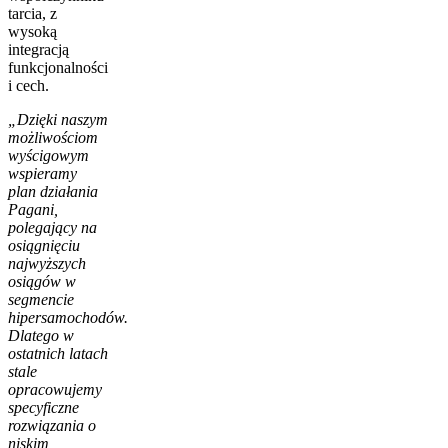
tarcia, z
wysoką
integracją
funkcjonalności
i cech.
„Dzięki naszym
możliwościom
wyścigowym
wspieramy
plan działania
Pagani,
polegający na
osiągnięciu
najwyższych
osiągów w
segmencie
hipersamochodów.
Dlatego w
ostatnich latach
stale
opracowujemy
specyficzne
rozwiązania o
niskim