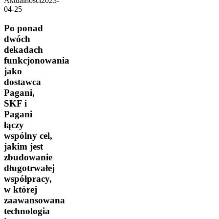
Aktualności
2023-
04-25
Po ponad
dwóch
dekadach
funkcjonowania
jako
dostawca
Pagani,
SKF i
Pagani
łączy
wspólny cel,
jakim jest
zbudowanie
długotrwałej
współpracy,
w której
zaawansowana
technologia