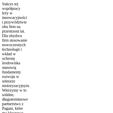
Sukces tej
współpracy
leży w
innowacyjności
i przywództwie
obu firm na
przestrzeni lat.
Dla obydwu
firm stosowanie
nowoczesnych
technologii i
wkład w
ochronę
środowiska
stanowią
fundamenty
rozwoju w
sektorze
motoryzacyjnym.
Wierzymy w to
solidne,
długoterminowe
partnerstwo z
Pagani, które
ma kluczowe