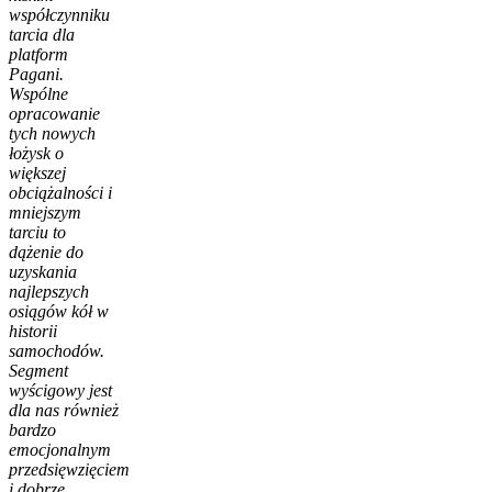
współczynniku
tarcia dla
platform
Pagani.
Wspólne
opracowanie
tych nowych
łożysk o
większej
obciążalności i
mniejszym
tarciu to
dążenie do
uzyskania
najlepszych
osiągów kół w
historii
samochodów.
Segment
wyścigowy jest
dla nas również
bardzo
emocjonalnym
przedsięwzięciem
i dobrze