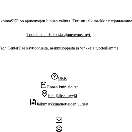
ikoima
SKF on ajoneuvojen luojien valinta. Tutustu jälkimarkkinatarjontaamme
Tuoteluettelo
Hae osia ajoneuvoosi nyt.
Tech Center
Hae käyttöohjeita, asennusoppaita ja vinkkejä tuotteillemme.
UKK
Ennen kuin aloitat
Etsi jälleenmyyjä
Jälkimarkkinatuotteiden uutiset