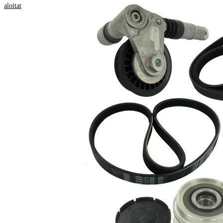
Ominaisuus
Arvo
aloitat
Pituus
1432 mm
Leveys
17,80 mm
kiiloja
5
SVHC.aineita
SVHC
ei löydy!
EPDM
Hihnamateriaali
(eteenipropeeni-
dieeni-kumi)
Osaluettelo
Tuotteen nimi
Tuotenumero
Määrä
Vapaakytkin
1
VKM 03107
Moniurahihnasarja
1
VKMA 31020