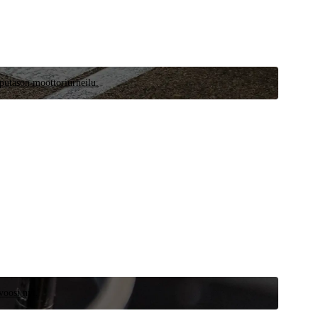
pputason moottoriurheilu.
voosi nyt.