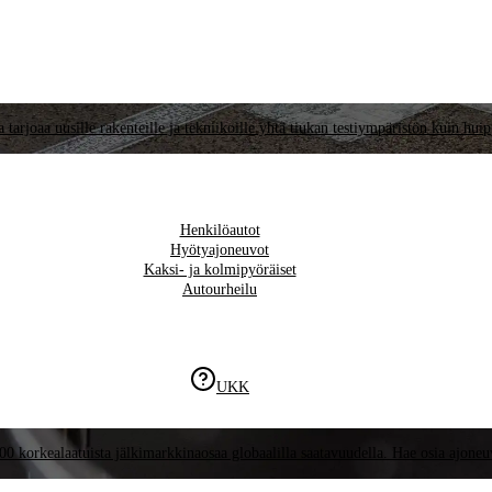
 tarjoaa uusille rakenteille ja tekniikoille yhtä tiukan testiympäristön kuin hui
Henkilöautot
Hyötyajoneuvot
Kaksi- ja kolmipyöräiset
Autourheilu
UKK
00 korkealaatuista jälkimarkkinaosaa globaalilla saatavuudella. Hae osia ajoneu