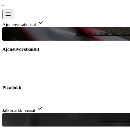
Ajoneuvoratkaisut
Moottoriurheilu
Vain harva paikka
Ajoneuvoratkaisut
Pikalinkit
Jälkimarkkinaosat
Tuoteluettelo
20 0