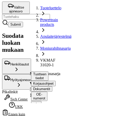
Valitse
Tuoteluettelo
ajoneuvo
Powertrain
products
Submit
Suodata
Apulaitejärjestelmä
luokan
Moniurahihnasarja
mukaan
VKMAF
Henkilöautot
31020-1
Moniurahihnasarja
Tuotteen
tiedot
Hyötyajoneuvot
VKMAF
Korjausohjeet
31020-
Dokumentit
Pikalinkit
1
OE-
numerot
Tech Center
UKK
Tuotetiedot
Ennen kuin